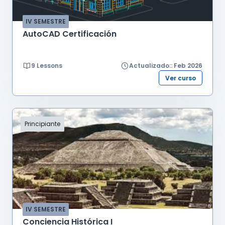
colaboración, la capacidad creativa, el
pensamiento algorítmico y la conciencia del
IV SEMESTRE
mundo en que vivimos.
AutoCAD Certificación
9 Lessons
Actualizado:: Feb 2026
Ver curso
Principiante
IV SEMESTRE
Conciencia Histórica I