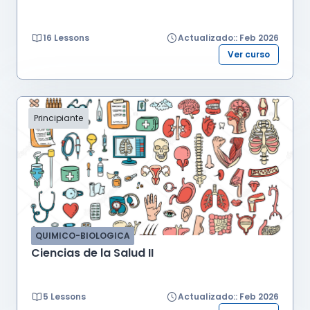
16 Lessons
Actualizado:: Feb 2026
Ver curso
Principiante
QUIMICO-BIOLOGICA
Ciencias de la Salud II
5 Lessons
Actualizado:: Feb 2026